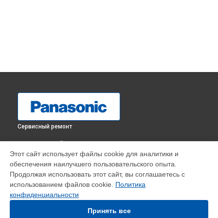
Сервисный ремонт
ВЫБЕРИ СВОЙ ГОРОД
Этот сайт использует файлы cookie для аналитики и
Замена дисплея (экрана) фотоаппарата DMC-LX15
обеспечения наилучшего пользовательского опыта.
Panasonic в
Краснодаре
Продолжая использовать этот сайт, вы соглашаетесь с
Замена дисплея (экрана) фотоаппарата DMC-LX15
использованием файлов cookie.
Политика
Panasonic в
Ростове-на-Дону
конфиденциальности
Замена дисплея (экрана) фотоаппарата DMC-LX15
Panasonic в
Нижнем Новгороде
Принять все