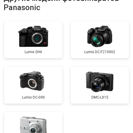
Panasonic
Lumix GH6
Lumix DC-FZ10002
Lumix DC-G90
DMC-LX15