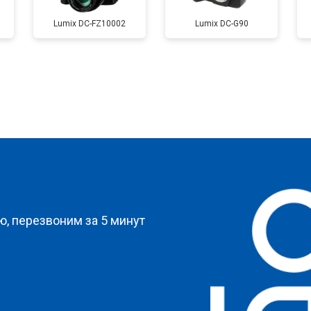
Lumix DC-FZ10002
Lumix DC-G90
от 60 мин
о
от 90 мин
о
?
, перезвоним за 5 минут