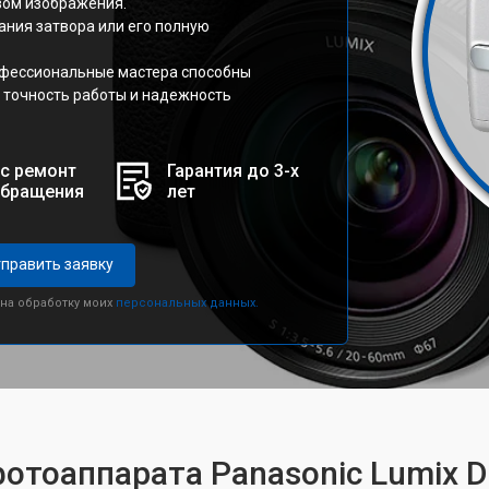
вом изображения.
ния затвора или его полную
офессиональные мастера способны
 точность работы и надежность
с ремонт
Гарантия до 3-х
обращения
лет
править заявку
 на обработку моих
персональных данных.
фотоаппарата Panasonic Lumix 