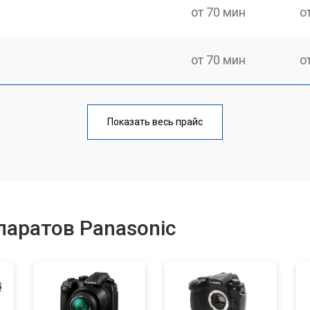
от 70 мин
о
от 70 мин
о
от 60 мин
о
Показать весь прайс
от 70 мин
о
от 60 мин
о
аратов Panasonic
от 110 мин
о
от 120 мин
о