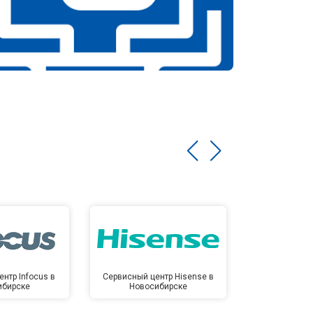
нтр Infocus в
Сервисный центр Hisense в
Сервисный ц
ибирске
Новосибирске
Новос