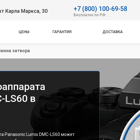
+7 (800) 100-69-58
т Карла Маркса, 30
Бесплатно по РФ
ЦЕНЫ
ГАРАНТИЯ
ДОСТАВКА
мена затвора
оаппарата
-LS60 в
та Panasonic Lumix DMC-LS60 может