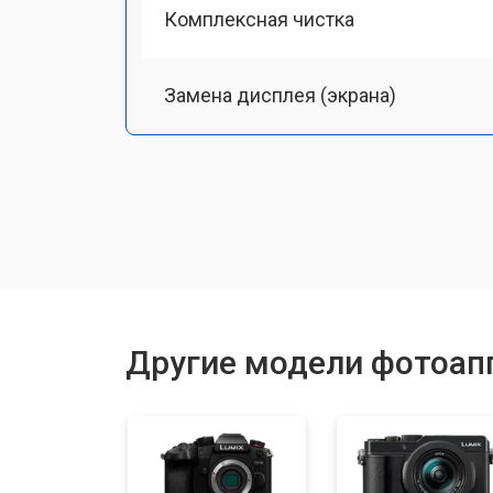
Комплексная чистка
Замена дисплея (экрана)
Замена микрофона
Замена кнопки включения
Замена байонета
Другие модели фотоапп
Замена платы отсека карты памяти
Замена CCD/CMOS матрицы