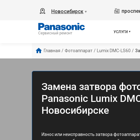
проспек
Новосибирск
▼
УСЛУГИ
Сервисный ремонт
Главная
/
Фотоаппарат
/
Lumix DMC-LS60
/
За
Замена затвора фот
Panasonic Lumix DMC
Новосибирске
Износ или неисправность затвора фотоаппара