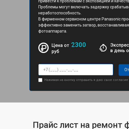
привести к проблемам с экспозицией и качест
Проблемы могут включать задержку срабатыва
неработоспособность.
В фирменном сервисном центре Panasonic пр
эффективно заменить затвор, восстанавливая
фотоаппарата.
2300
Экспрес
Цена от
в день 
руб
От
Нажимая на кнопку отправить я даю свое согласие
Прайс лист на ремонт 