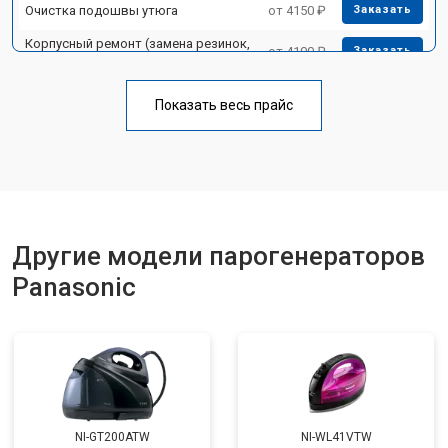
Очистка подошвы утюга
от 4150 ₽
Заказать
Корпусный ремонт (замена резинок,
от 4100 ₽
Заказать
креплений, кнопок)
Профилактическая чистка
от 4700 ₽
Заказать
Показать весь прайс
Замена клапана давления
от 5850 ₽
Заказать
Другие модели парогенераторов
Panasonic
NI-GT200ATW
NI-WL41VTW