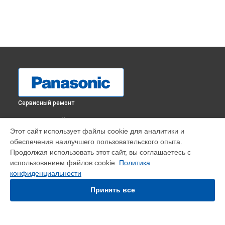
Сервисный ремонт
ВЫБЕРИ СВОЙ ГОРОД
Этот сайт использует файлы cookie для аналитики и
Чистка системы генерации пара парогенератора NI-
обеспечения наилучшего пользовательского опыта.
GT500NTW Panasonic в
Краснодаре
Продолжая использовать этот сайт, вы соглашаетесь с
Чистка системы генерации пара парогенератора NI-
использованием файлов cookie.
Политика
GT500NTW Panasonic в
Ростове-на-Дону
конфиденциальности
Чистка системы генерации пара парогенератора NI-
GT500NTW Panasonic в
Нижнем Новгороде
Принять все
Чистка системы генерации пара парогенератора NI-
GT500NTW Panasonic в
Новосибирске
Чистка системы генерации пара парогенератора NI-