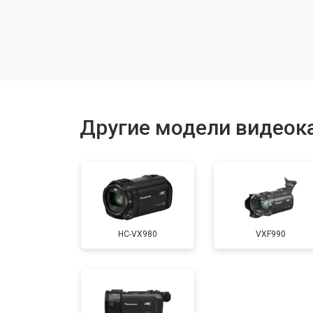
Замена шлейфа фокусировки
Другие модели видеок
HC-VX980
VXF990