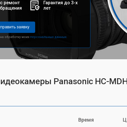
с ремонт
Гарантия до 3-х
обращения
лет
править заявку
 на обработку моих
персональных данных.
 видеокамеры Panasonic HC-MD
Время
Ц