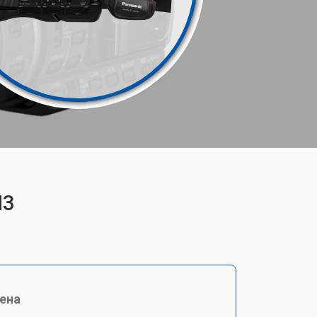
H3
ена