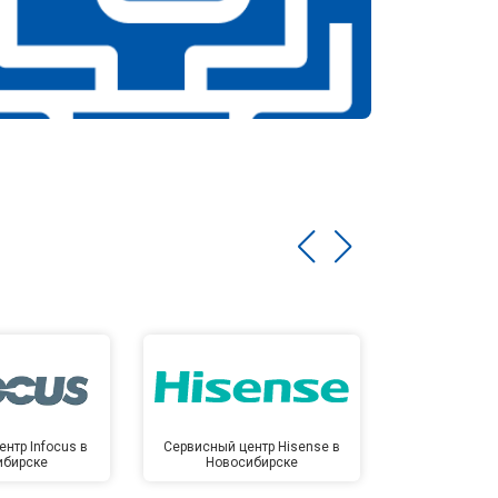
нтр Infocus в
Сервисный центр Hisense в
Сервисный ц
ибирске
Новосибирске
Новос