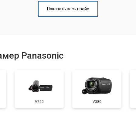
от 50 мин
о
Показать весь прайс
амер Panasonic
V760
V380