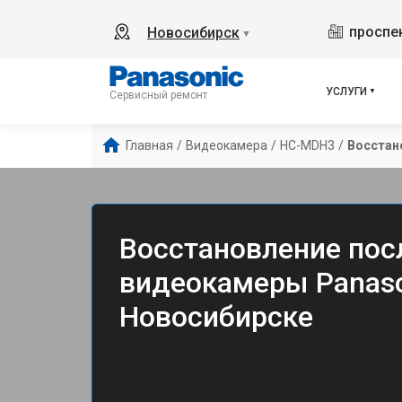
проспек
Новосибирск
▼
УСЛУГИ
Сервисный ремонт
Главная
/
Видеокамера
/
HC-MDH3
/
Восстан
Восстановление пос
видеокамеры Panas
Новосибирске