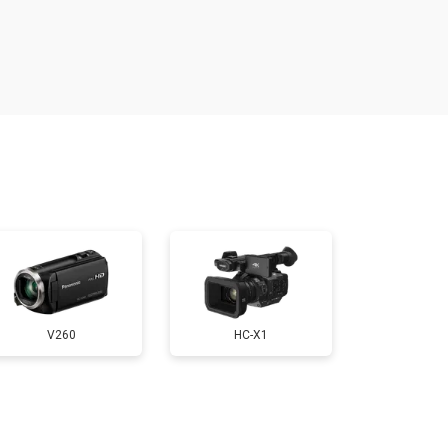
т 1800 ₽
Заказать
V260
HC-X1